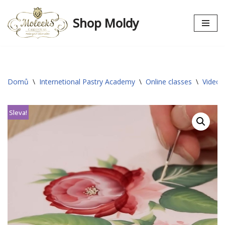
Shop Moldy
Přeskočit
na
obsah
Domů
\
Internetional Pastry Academy
\
Online classes
\
Video 
Sleva!