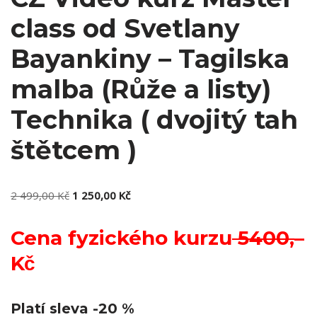
class od Svetlany
Bayankiny – Tagilska
malba (Růže a listy)
Technika ( dvojitý tah
štětcem )
2 499,00
Kč
1 250,00
Kč
Cena fyzického kurzu
5400,
–
Kč
Platí sleva -20 %