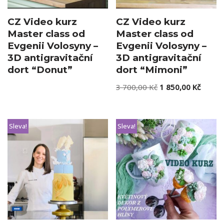
CZ Video kurz
CZ Video kurz
Master class od
Master class od
Evgenii Volosyny –
Evgenii Volosyny –
3D antigravitační
3D antigravitační
dort “Donut”
dort “Mimoni”
3 700,00
Kč
1 850,00
Kč
Sleva!
Sleva!