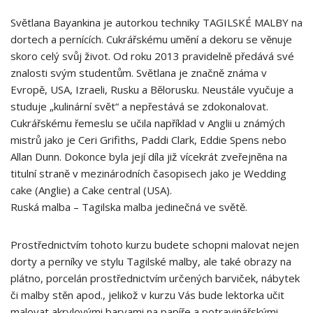
Světlana Bayankina je autorkou techniky TAGILSKÉ MALBY na
dortech a pernících. Cukrářskému umění a dekoru se věnuje
skoro celý svůj život. Od roku 2013 pravidelně předává své
znalosti svým studentům. Světlana je značně známa v
Evropě, USA, Izraeli, Rusku a Bělorusku. Neustále vyučuje a
studuje „kulinární svět“ a nepřestává se zdokonalovat.
Cukrářskému řemeslu se učila například v Anglii u známých
mistrů jako je Ceri Grifiths, Paddi Clark, Eddie Spens nebo
Allan Dunn. Dokonce byla její díla již vícekrát zveřejněna na
titulní straně v mezinárodních časopisech jako je Wedding
cake (Anglie) a Cake central (USA).
Ruská malba – Tagilska malba jedinečná ve světě.
Prostřednictvím tohoto kurzu budete schopni malovat nejen
dorty a perníky ve stylu Tagilské malby, ale také obrazy na
plátno, porcelán prostřednictvím určených barviček, nábytek
či malby stěn apod., jelikož v kurzu Vás bude lektorka učit
malovat akrylovými barvami na papíře a potravinářskými